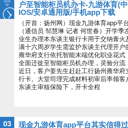
2026
户至智能柜员机办卡-九游体育(中
08
IOS/安卓通用版/手机app下载
（开首：扬州网）现金九游体育app平台
（通信员 邹慧琳 记者 何世春）开学
业生办理本东谈主银行卡用于交纳膏火
满十六周岁学生需监护东谈主代理开户
雍华府支行依托智能末端优化职业花式
全面迁徙至智能柜员机办理，灵验分流
近日，客户姜先生赶赴工行扬州雍华府
行卡。大堂司理完成材料初审后率领客
东谈主审核保险下，开卡全程
03
现金九游体育app平台其实信得