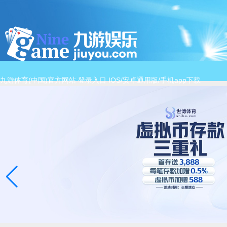
九游体育(中国)官方网站 登录入口 IOS/安卓通用版/手机app下载
首页
关于我们
智慧教育
服务支持
解决方