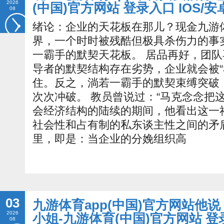
2026
(中国)官方网站 登录入口 IOS/
08
绪论：企业的天花板在那儿？现金九游体
界，一个时时被残酷但极具杀伤力的事
一霸手的默契天花板。 居品再好，团
导者的默契结构存在劣势，企业就会被“
住。反之，淌若一霸手的默契束缚突破
次次冲破。 教员曾说过：“马克念念把
会经济结构的陆续的期间，他看出这一
社会性和占有制的私东谈主性之间的矛盾
里，即是：当企业的分娩组织高
03
九游体育app(中国)官方网站他说：
2026
小姐-九游体育(中国)官方网站 登录
08