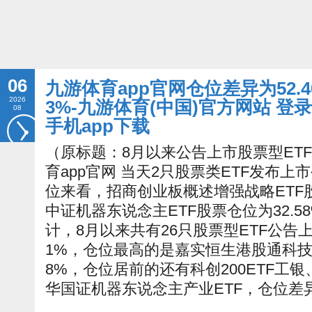
06
九游体育app官网仓位差异为52.40%
2026
3%-九游体育(中国)官方网站 登录
08
手机app下载
（原标题：8月以来公告上市股票型ETF
育app官网 当天2只股票类ETF发布
位来看，招商创业板概述增强战略ETF股
中证机器东说念主ETF股票仓位为32.5
计，8月以来共有26只股票型ETF公告上
1%，仓位最高的是嘉实恒生港股通科技主
8%，仓位居前的还有科创200ETF工
华国证机器东说念主产业ETF，仓位差异为